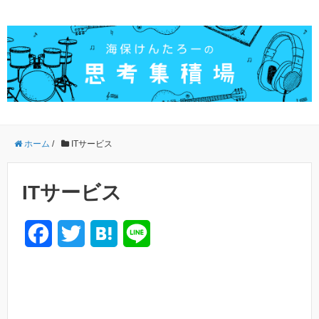
ホーム
/
ITサービス
ITサービス
F
T
H
L
a
w
a
i
c
i
t
n
e
t
e
e