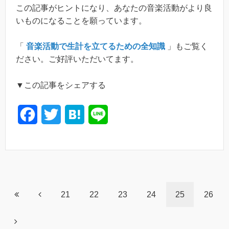
この記事がヒントになり、あなたの音楽活動がより良
いものになることを願っています。
「
音楽活動で生計を立てるための全知識
」もご覧く
ださい。ご好評いただいてます。
▼この記事をシェアする
F
T
H
L
a
w
a
i
c
i
t
n
e
t
e
e
b
t
n
21
22
23
24
25
26
o
e
a