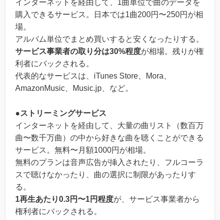
インターネットを経由して、1曲単位で曲のデータを
購入できるサービス。日本では1曲200円〜250円が相
場。
アルバム単位でまとめ買いすると安くなったりする。
サービス事業者の取り分は30%程度
が相場。残りが権
利者にバックされる。
代表的なサービスは、iTunes Store、Mora、
AmazonMusic、Music.jp、など。
●ストリーミングサービス
インターネットを経由して、大量の曲リスト（数百万
曲〜数千万曲）の中から好きな曲を聴くことができる
サービス。無料〜月額1000円が相場。
無料のプランは音声広告が挿入されたり、フルコーラ
スで聴けなかったり、曲の選択に制限があったりす
る。
1再生あたり0.3円〜1円程度
が、サービス事業者から
権利者にバックされる。