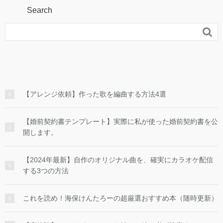
o
r
Search
k

【アレンジ依頼】作った歌を編曲する方法4選
【婚前契約書テンプレート】実際に私が使った婚前契約書を公
開します。
【2024年最新】自作のオリジナル曲を、確実にカラオケ配信
する3つの方法
これを読め！海保けんたろーの超厳選おすすめ本（随時更新）